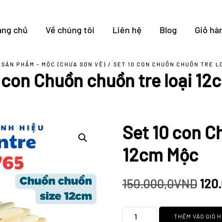
ang chủ
Về chúng tôi
Liên hệ
Blog
Giỏ hà
/
SẢN PHẨM - MỘC (CHƯA SƠN VẼ)
/ SET 10 CON CHUỒN CHUỒN TRE L
 con Chuồn chuồn tre loại 1
Set 10 con C
12cm Mộc
Giá
150.000,0
VND
120
gốc
Set
THÊM VÀO GIỎ 