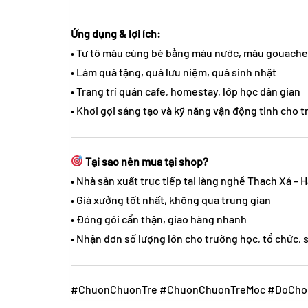
Ứng dụng & lợi ích:
• Tự tô màu cùng bé bằng màu nước, màu gouache,
• Làm quà tặng, quà lưu niệm, quà sinh nhật
• Trang trí quán cafe, homestay, lớp học dân gian
• Khơi gợi sáng tạo và kỹ năng vận động tinh cho t
Tại sao nên mua tại shop?
• Nhà sản xuất trực tiếp tại làng nghề Thạch Xá – 
• Giá xưởng tốt nhất, không qua trung gian
• Đóng gói cẩn thận, giao hàng nhanh
• Nhận đơn số lượng lớn cho trường học, tổ chức, 
#ChuonChuonTre #ChuonChuonTreMoc #DoChoi