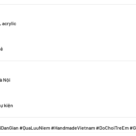
 acrylic
rẻ
Hà Nội
sự kiện
DanGian #QuaLuuNiem #HandmadeVietnam #DoChoiTreEm #G