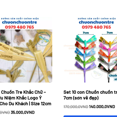
 Chuồn Tre Khắc Chữ –
Set 10 con Chuồn chuồn tr
ưu Niệm Khắc Logo Ý
7cm (sơn vẽ đẹp)
Cho Du Khách | Size 12cm
Giá
G
170.000,0
VND
140.000,0
VND
Giá
Giá
,0
VND
35.000,0
VND
gốc
h