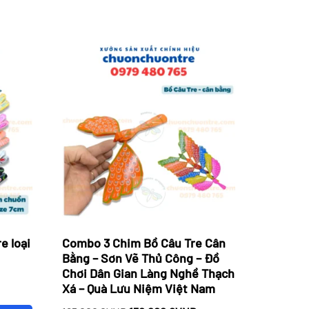
e loại
Combo 3 Chim Bồ Câu Tre Cân
Bằng – Sơn Vẽ Thủ Công – Đồ
Chơi Dân Gian Làng Nghề Thạch
iá
Xá – Quà Lưu Niệm Việt Nam
iện