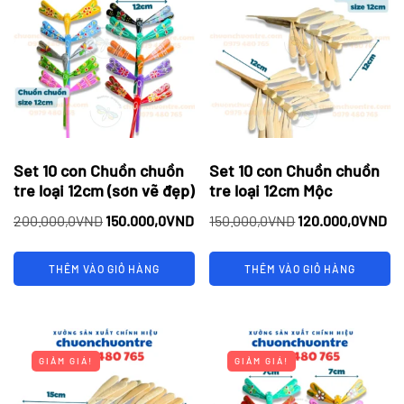
Set 10 con Chuồn chuồn
Set 10 con Chuồn chuồn
tre loại 12cm (sơn vẽ đẹp)
tre loại 12cm Mộc
Giá
Giá
Giá
Gi
200.000,0
VND
150.000,0
VND
150.000,0
VND
120.000,0
VND
gốc
hiện
gốc
hi
là:
tại
là:
tại
THÊM VÀO GIỎ HÀNG
THÊM VÀO GIỎ HÀNG
200.000,0VND.
là:
150.000,0VND.
là:
150.000,0VND.
12
GIẢM GIÁ!
GIẢM GIÁ!