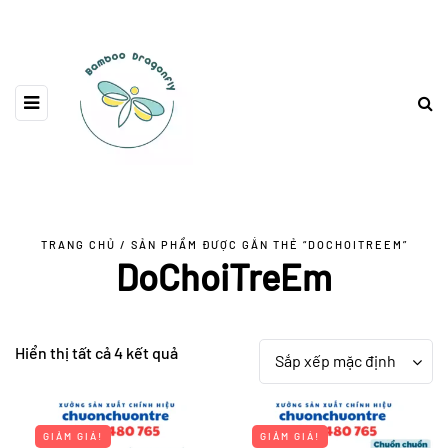
TRANG CHỦ
/ SẢN PHẨM ĐƯỢC GẮN THẺ “DOCHOITREEM”
DoChoiTreEm
Hiển thị tất cả 4 kết quả
Sắp xếp mặc định
GIẢM GIÁ!
GIẢM GIÁ!