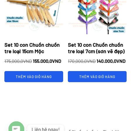
Set 10 con Chuồn chuồn
Set 10 con Chuồn chuồn
tre loại 15cm Mộc
tre loại 7cm (sơn vẽ đẹp)
Giá
Giá
Giá
Gi
175.000,0
VND
155.000,0
VND
170.000,0
VND
140.000,0
VND
gốc
hiện
gốc
hi
là:
tại
là:
tại
THÊM VÀO GIỎ HÀNG
THÊM VÀO GIỎ HÀNG
175.000,0VND.
là:
170.000,0VND.
là:
155.000,0VND.
14
Liên hệ ngay!