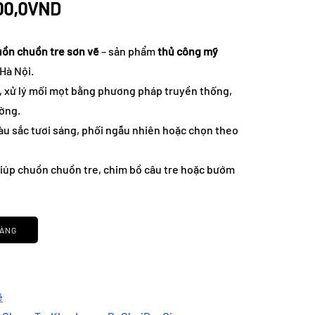
Giá
00,0
VND
hiện
ồn chuồn tre sơn vẽ
– sản phẩm
thủ công mỹ
tại
Hà Nội.
n, xử lý mối mọt bằng phương pháp truyền thống,
00,0VND.
là:
ường.
85.000,0VND.
àu sắc tươi sáng, phối ngẫu nhiên hoặc chọn theo
iúp chuồn chuồn tre, chim bồ câu tre hoặc bướm
HÀNG
ẽ