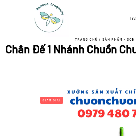
Tr
TRANG CHỦ
/
SẢN PHẨM - SƠN
Chân Đế 1 Nhánh Chuồn Chu
GIẢM GIÁ!
GIẢM GIÁ!
GIẢM GIÁ!
GIẢM GIÁ!
GIẢM GIÁ!