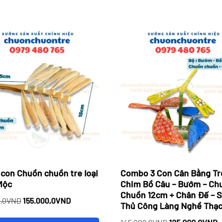
 con Chuồn chuồn tre loại
Combo 3 Con Cân Bằng Tr
Mộc
Chim Bồ Câu – Bướm – Ch
Chuồn 12cm + Chân Đế – 
Giá
Giá
,0
VND
155.000,0
VND
Thủ Công Làng Nghề Thạc
gốc
hiện
Giá
G