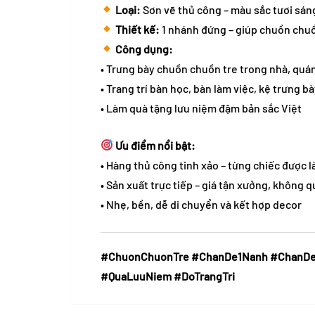
Loại:
Sơn vẽ thủ công – màu sắc tươi sán
Thiết kế:
1 nhánh đứng – giúp chuồn chuồ
Công dụng:
• Trưng bày chuồn chuồn tre trong nhà, quá
• Trang trí bàn học, bàn làm việc, kệ trưng b
• Làm quà tặng lưu niệm đậm bản sắc Việt
Ưu điểm nổi bật:
• Hàng thủ công tinh xảo – từng chiếc được l
• Sản xuất trực tiếp – giá tận xưởng, không q
• Nhẹ, bền, dễ di chuyển và kết hợp decor
#ChuonChuonTre #ChanDe1Nanh #ChanDe
#QuaLuuNiem #DoTrangTri