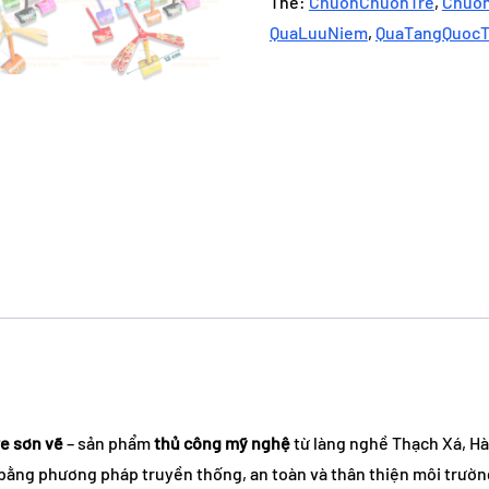
Thẻ:
ChuonChuonTre
,
Chuon
Chuồn
QuaLuuNiem
,
QuaTangQuoc
Tre
Sơn
Vẽ
–
Combo
5
Cái
Thủ
Công
Làng
Nghề
Thạch
Xá
số
e sơn vẽ
– sản phẩm
thủ công mỹ nghệ
từ làng nghề Thạch Xá, Hà
lượng
t bằng phương pháp truyền thống, an toàn và thân thiện môi trườn