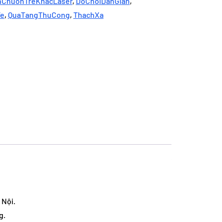
ChuonTreKhacLaser
,
DoChoiDanGian
,
Te
,
QuaTangThuCong
,
ThachXa
 Nội.
g.