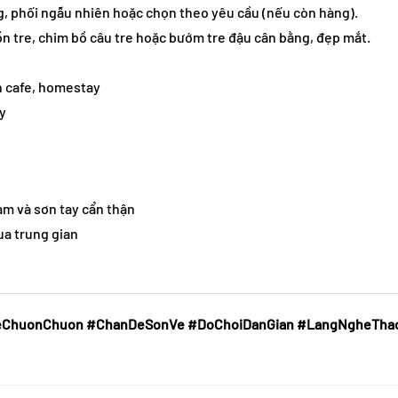
g, phối ngẫu nhiên hoặc chọn theo yêu cầu (nếu còn hàng).
n tre, chim bồ câu tre hoặc bướm tre đậu cân bằng, đẹp mắt.
n cafe, homestay
ày
àm và sơn tay cẩn thận
ua trung gian
ChuonChuon #ChanDeSonVe #DoChoiDanGian #LangNgheThac