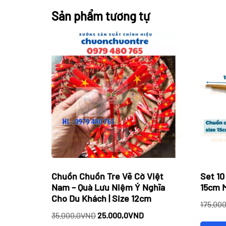
Sản phẩm tương tự
Chuồn Chuồn Tre Vẽ Cờ Việt
Set 10
Nam – Quà Lưu Niệm Ý Nghĩa
15cm 
Cho Du Khách | Size 12cm
175.000
Giá
Giá
35.000,0
VND
25.000,0
VND