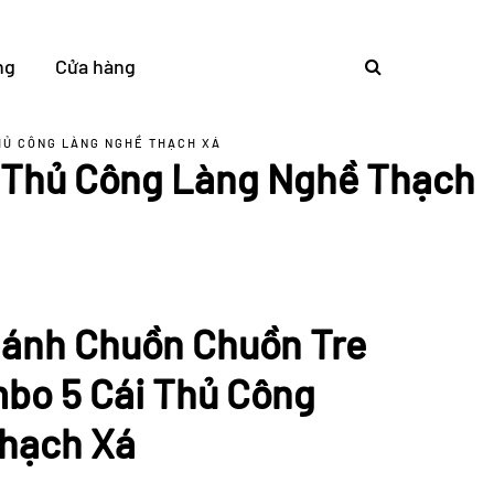
ng
Cửa hàng
THỦ CÔNG LÀNG NGHỀ THẠCH XÁ
i Thủ Công Làng Nghề Thạch
hánh Chuồn Chuồn Tre
mbo 5 Cái Thủ Công
hạch Xá