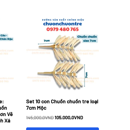
e:
Set 10 con Chuồn chuồn tre loại
uồn
7cm Mộc
Sơn Vẽ
Giá
Giá
145.000,0
VND
105.000,0
VND
h Xá
gốc
hiện
iá