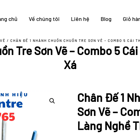
ang chủ
Về chúng tôi
Liên hệ
Blog
Giỏ hà
 VẼ
/ CHÂN ĐẾ 1 NHÁNH CHUỒN CHUỒN TRE SƠN VẼ – COMBO 5 CÁI 
ồn Tre Sơn Vẽ – Combo 5 Cá
Xá
Chân Đế 1 N
Sơn Vẽ – Co
Làng Nghề T