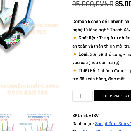
Giá
95.000,0
VND
85.0
gốc
Combo 5 chân đế 1 nhánh chu
là:
nghệ
từ làng nghề Thạch Xá, 
Chất liệu:
Tre già tự nhiê
95.0
an toàn và thân thiện môi tr
Loại:
Sơn vẽ thủ công – m
yêu cầu (nếu còn hàng).
Thiết kế:
1 nhánh đứng – g
tre đậu cân bằng, đẹp mắt.
Chân
THÊM VÀO GIỎ 
Đế
1
SKU:
5DE1SV
Nhánh
Danh mục:
Sản phẩm - Sơn v
Chuồn